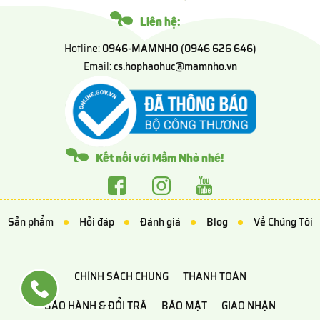
Liên hệ:
Hotline:
0946-MAMNHO (0946 626 646)
Email:
cs.hophaohuc@mamnho.vn
Kết nối với Mầm Nhỏ nhé!
Sản phẩm
Hỏi đáp
Đánh giá
Blog
Về Chúng Tôi
CHÍNH SÁCH CHUNG
THANH TOÁN
BẢO HÀNH & ĐỔI TRẢ
BẢO MẬT
GIAO NHẬN