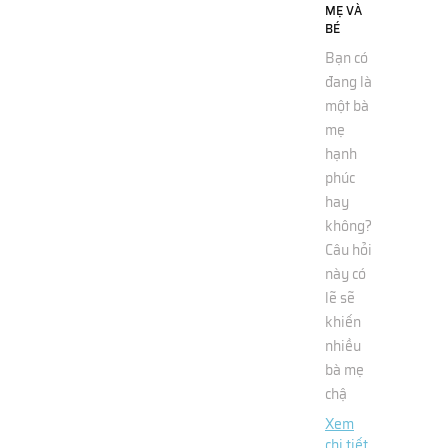
MẸ VÀ
BÉ
Bạn có
đang là
một bà
mẹ
hạnh
phúc
hay
không?
Câu hỏi
này có
lẽ sẽ
khiến
nhiều
bà mẹ
chậ
Xem
chi tiết