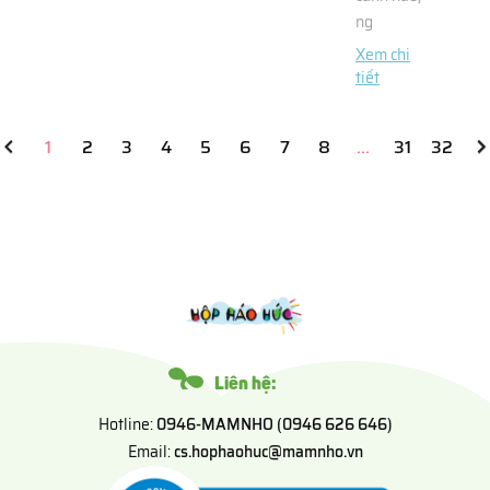
ng
Xem chi
tiết
1
2
3
4
5
6
7
8
...
31
32
Liên hệ:
Hotline:
0946-MAMNHO (0946 626 646)
Email:
cs.hophaohuc@mamnho.vn