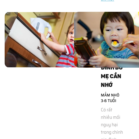
30
NGUYÊN
TẮC AN
TOÀN
TRONG
GIA
ĐÌNH BỐ
MẸ CẦN
NHỚ
MẦM NHỎ
3-6 TUỔI
Có rất
nhiều mối
nguy hại
trong chính