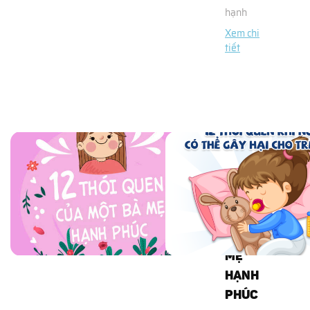
hạnh
Xem chi
tiết
12
THÓI
QUEN
CỦA
MỘT
BÀ
MẸ
HẠNH
PHÚC