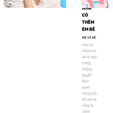
KHI
NHÀ
CÓ
THÊM
EM BÉ
MẸ VÀ BÉ
Việc có
thêm em
bé là một
trong
những
quyết
định
quan
trọng của
bố mẹ và
cũng là
niềm