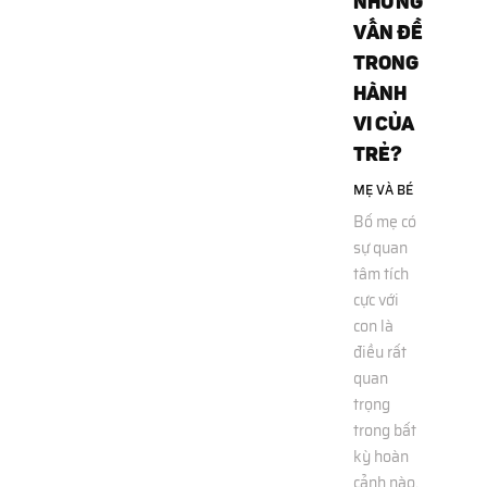
NHỮNG
VẤN ĐỀ
TRONG
HÀNH
VI CỦA
TRẺ?
MẸ VÀ BÉ
Bố mẹ có
sự quan
tâm tích
cực với
con là
điều rất
quan
trọng
trong bất
kỳ hoàn
cảnh nào,