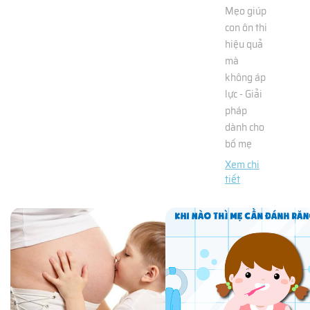
Mẹo giúp
con ôn thi
hiệu quả
mà
không áp
lực - Giải
pháp
dành cho
bố mẹ
Xem chi
tiết
CÁCH
CHUẨN
BỊ TÂM
LÝ CHO
CON