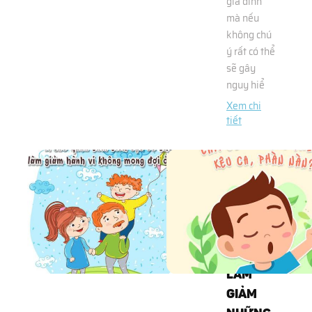
gia đình
mà nếu
không chú
ý rất có thể
sẽ gây
nguy hiể
Xem chi
tiết
VÌ SAO
QUAN
TÂM
TÍCH
CỰC
CÓ THỂ
LÀM
GIẢM