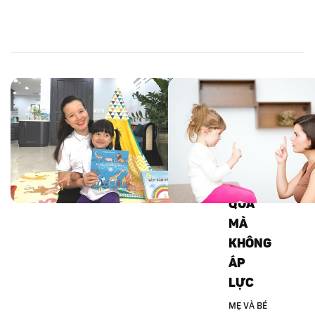
TOP 5
MẸO
GIÚP
CON
ÔN THI
HIỆU
QUẢ
MÀ
KHÔNG
ÁP
LỰC
MẸ VÀ BÉ