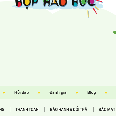
Hỏi đáp
Đánh giá
Blog
NG
THANH TOÁN
BẢO HÀNH & ĐỔI TRẢ
BẢO MẬT