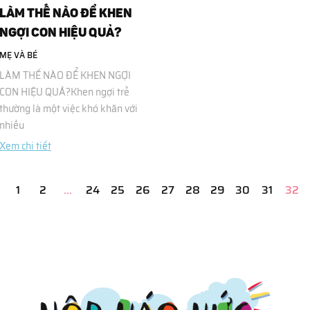
LÀM THẾ NÀO ĐỂ KHEN
NGỢI CON HIỆU QUẢ?
MẸ VÀ BÉ
LÀM THẾ NÀO ĐỂ KHEN NGỢI
CON HIỆU QUẢ?Khen ngợi trẻ
thường là một việc khó khăn với
nhiều
Xem chi tiết
1
2
...
24
25
26
27
28
29
30
31
32