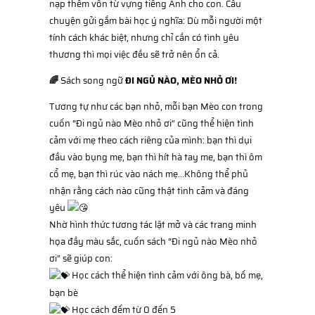
nạp thêm vốn từ vựng tiếng Anh cho con. Câu
chuyện gửi gắm bài học ý nghĩa: Dù mỗi người một
tính cách khác biệt, nhưng chỉ cần có tình yêu
thương thì mọi việc đều sẽ trở nên ổn cả.
🌈
Sách song ngữ
ĐI NGỦ NÀO, MÈO NHỎ ƠI!
Tương tự như các bạn nhỏ, mỗi bạn Mèo con trong
cuốn “Đi ngủ nào Mèo nhỏ ơi” cũng thể hiện tình
cảm với mẹ theo cách riêng của mình: bạn thì dụi
đầu vào bụng mẹ, bạn thì hít hà tay me, bạn thì ôm
cổ mẹ, bạn thì rúc vào nách mẹ...Không thể phủ
nhận rằng cách nào cũng thật tình cảm và đáng
yêu
Nhờ hình thức tương tác lật mở và các trang minh
họa đầy màu sắc, cuốn sách “Đi ngủ nào Mèo nhỏ
ơi” sẽ giúp con:
Học cách thể hiện tình cảm với ông bà, bố mẹ,
bạn bè
Học cách đếm từ 0 đến 5