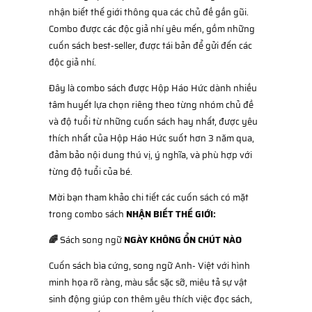
nhận biết thế giới thông qua các chủ đề gần gũi.
Combo được các độc giả nhí yêu mến, gồm những
cuốn sách best-seller, được tái bản để gửi đến các
độc giả nhí.
Đây là combo sách được Hộp Háo Hức dành nhiều
tâm huyết lựa chọn riêng theo từng nhóm chủ đề
và độ tuổi từ những cuốn sách hay nhất, được yêu
thích nhất của Hộp Háo Hức suốt hơn 3 năm qua,
đảm bảo nội dung thú vị, ý nghĩa, và phù hợp với
từng độ tuổi của bé.
Mời bạn tham khảo chi tiết các cuốn sách có mặt
trong combo sách
NHẬN BIẾT THẾ GIỚI:
🌈
Sách song ngữ
NGÀY KHÔNG ỔN CHÚT NÀO
Cuốn sách bìa cứng, song ngữ Anh- Việt với hình
minh họa rõ ràng, màu sắc sặc sỡ, miêu tả sự vật
sinh động giúp con thêm yêu thích việc đọc sách,