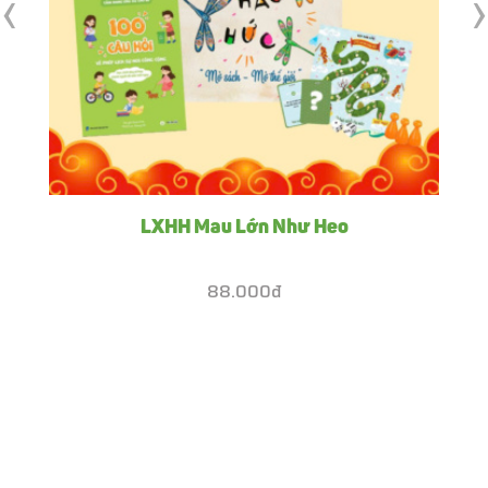
‹
›
LXHH Mau Lớn Như Heo
88.000đ