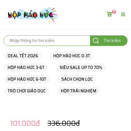
0
Tìm kiếm
DEAL TẾT 2026
HỘP HÁO HỨC 0-3T
HỘP HÁO HỨC 3-6T
SIÊU SALE UP TO 70%
HỘP HÁO HỨC 6-10T
SÁCH CHỌN LỌC
TRÒ CHƠI GIÁO DỤC
HỘP TRẢI NGHIỆM
101.000đ
336.000đ