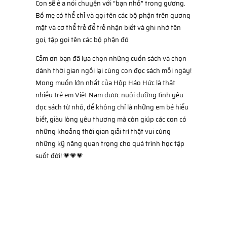
Con sẽ ê a nói chuyện với “bạn nhỏ” trong gương.
Bố mẹ có thể chỉ và gọi tên các bộ phận trên gương
mặt và cơ thể trẻ để trẻ nhận biết và ghi nhớ tên
gọi, tập gọi tên các bộ phận đó
Cảm ơn bạn đã lựa chọn những cuốn sách và chọn
dành thời gian ngồi lại cùng con đọc sách mỗi ngày!
Mong muốn lớn nhất của Hộp Háo Hức là thật
nhiều trẻ em Việt Nam được nuôi dưỡng tình yêu
đọc sách từ nhỏ, để không chỉ là những em bé hiểu
biết, giàu lòng yêu thương mà còn giúp các con có
những khoảng thời gian giải trí thật vui cùng
những kỹ năng quan trọng cho quá trình học tập
suốt đời!
💗
💗
💗