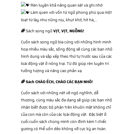
Rèn luyện khả năng quan sát và ghi nhớ
Làm quen với vốn từ ngữ phong phú qua một
loạt từ láy như nũng nịu, khụt khịt, hít hà,...
🌈
Sách song ngữ
VỊT, VỊT, NGỖNG!
Cuốn sách song ngữ bìa cứng với những hình minh
hoạ nhiều màu sắc, sống động sẽ cùng các bạn nhỏ
hình dung và sắp xếp theo thứ tự trước sau của các
loài động vật ở nông trại. Từ đó giúp rèn luyện trí
tưởng tượng và nâng cao phản xạ.
🌈 Sách CHÀO ẾCH, CHÀO CÁC BẠN NHỎ!
Cuốn sách với những nét vẽ ngộ nghĩnh, dễ
thương, cùng màu sắc đa dạng sẽ giúp các bạn nhỏ
nhận biết được bộ phận trên khuôn mặt không chỉ
của con mà còn của các loài động vật. Đặc biệt ở
cuối cuốn sách chúng mình còn đính kèm 1 chiếc
gương có thể uốn dẻo không vỡ cực kỳ an toàn.