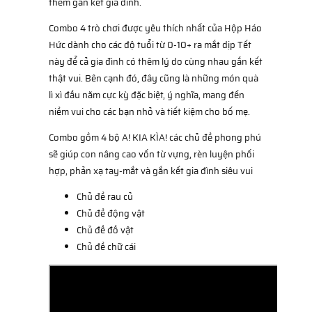
thêm gắn kết gia đình.
Combo 4 trò chơi được yêu thích nhất của Hộp Háo
Hức dành cho các độ tuổi từ 0-10+ ra mắt dịp Tết
này để cả gia đình có thêm lý do cùng nhau gắn kết
thật vui. Bên cạnh đó, đây cũng là những món quà
lì xì đầu năm cực kỳ đặc biệt, ý nghĩa, mang đến
niềm vui cho các bạn nhỏ và tiết kiệm cho bố mẹ.
Combo gồm 4 bộ A! KIA KÌA! các chủ đề phong phú
sẽ giúp con nâng cao vốn từ vựng, rèn luyện phối
hợp, phản xạ tay-mắt và gắn kết gia đình siêu vui
Chủ đề rau củ
Chủ đề động vật
Chủ đề đồ vật
Chủ đề chữ cái