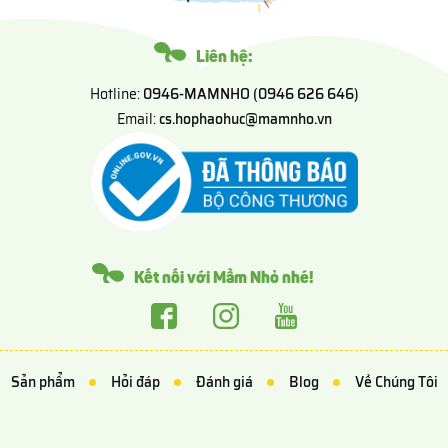
Liên hệ:
Hotline:
0946-MAMNHO (0946 626 646)
Email:
cs.hophaohuc@mamnho.vn
Kết nối với Mầm Nhỏ nhé!
Sản phẩm
Hỏi đáp
Đánh giá
Blog
Về Chúng Tôi