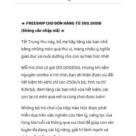
🔥
FREESHIP CHO ĐƠN HÀNG TỪ 300.000Đ
(không cần nhập mã)
🔥
Tết Trung thu này, bố mẹ hãy tặng các bạn nhỏ
bằng những món quà thú vị, mang nhiều ý nghĩa
giáo dục và nuôi dưỡng cho con sự háo hức nhé!
Mỗi trò chơi có giá 120.000đ/bộ, nhưng khi sắm
nguyên combo 4 trò chơi, bạn sẽ nhận được ưu đãi
tiết kiệm tới 48% chỉ còn 250k/4 bộ, tính ra chỉ
63k/bộ, đem tặng các bạn nhỏ vừa tiết kiệm, các
con lại có món quà mở ra cùng chơi được luôn!
Những bộ trò chơi của Hộp Háo Hức được phát
triển dựa trên việc nghiên cứu tâm lý, năng lực của
từng lứa tuổi và thông qua vui chơi để giúp con rèn
luyện đa dạng các kỹ năng, giải trí lành mạnh và