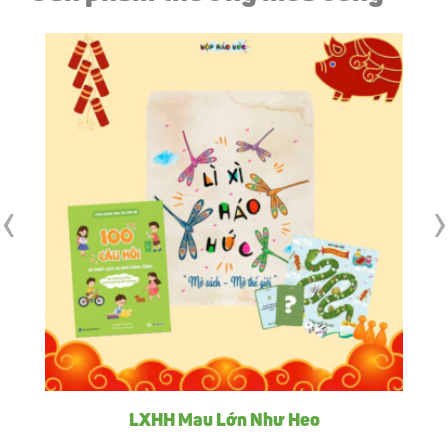
‹
›
LXHH Mau Lớn Như Heo