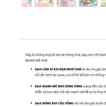
Hãy là những ông bố bà mẹ thông thái, dạy con trở thà
MẠNH MẼ nhé!
Sách LÀM GÌ KHI BẠN NGHỈ CHƠI
là câu chuyện lan
chỉ cần mình lạc quan, vui vẻ thì sẽ luôn có những 
Sách MẠNH MẼ NHƯ DÒNG SÔNG
mang đến câu chu
nhẫn và học cách trở nên mạnh mẽ để tự tin thực h
Sách BÓNG BAY CẦU VỒNG
nói về cảm giác buồn đ