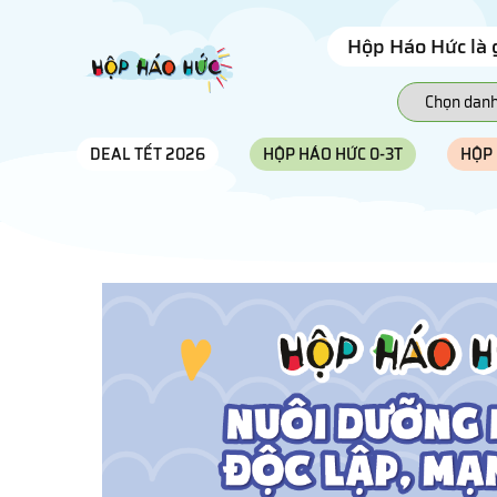
Hộp Háo Hức là 
DEAL TẾT 2026
HỘP HÁO HỨC 0-3T
HỘP 