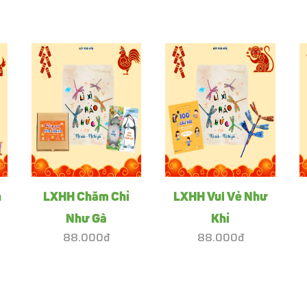
h
LXHH Chăm Chỉ
LXHH Vui Vẻ Như
Như Gà
Khỉ
88.000đ
88.000đ