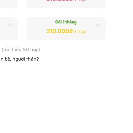
Gói 1 tháng
310.000đ
/
1
hộp
(tối thiểu 50 hộp)
n bè, người thân?