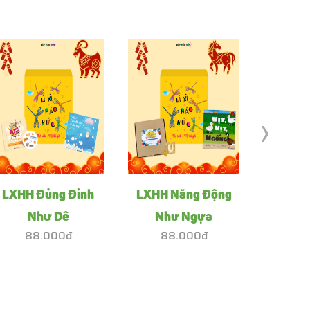
›
LXHH Đủng Đỉnh
LXHH Năng Động
LXHH Ti
Như Dê
Như Ngựa
88.000đ
88.000đ
88