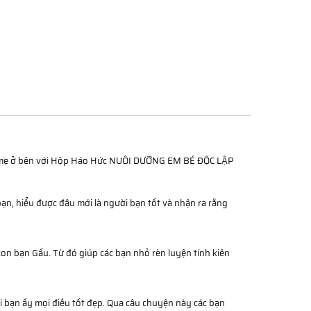
ó bố mẹ ở bên với Hộp Háo Hức NUÔI DƯỠNG EM BÉ ĐỘC LẬP
ạn, hiểu được đâu mới là người bạn tốt và nhận ra rằng
on bạn Gấu. Từ đó giúp các bạn nhỏ rèn luyện tính kiên
i bạn ấy mọi điều tốt đẹp. Qua câu chuyện này các bạn