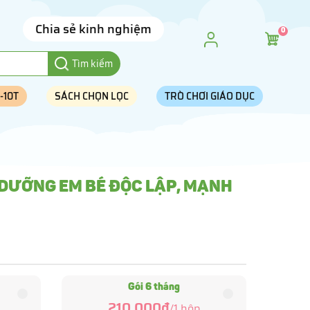
Chia sẻ kinh nghiệm
0
Tìm kiếm
-10T
SÁCH CHỌN LỌC
TRÒ CHƠI GIÁO DỤC
 DƯỠNG EM BÉ ĐỘC LẬP, MẠNH
Gói 6 tháng
210.000đ
/
1
hộp