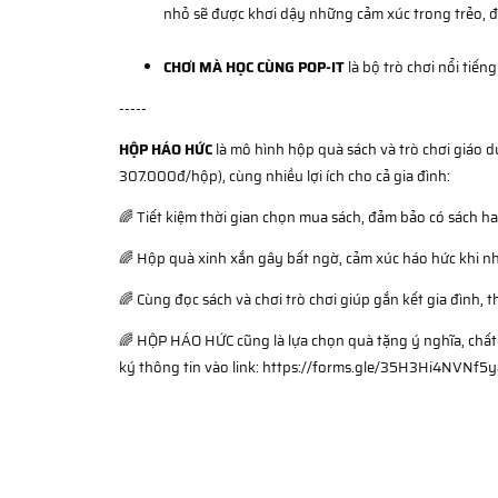
nhỏ sẽ được khơi dậy những cảm xúc trong trẻo, đ
CHƠI MÀ HỌC CÙNG POP-IT
là bộ trò chơi nổi tiến
-----
HỘP HÁO HỨC
là mô hình hộp quà sách và trò chơi giáo dụ
307.000đ/hộp), cùng nhiều lợi ích cho cả gia đình:
🌈 Tiết kiệm thời gian chọn mua sách, đảm bảo có sách h
🌈 Hộp quà xinh xắn gây bất ngờ, cảm xúc háo hức khi n
🌈 Cùng đọc sách và chơi trò chơi giúp gắn kết gia đình, 
🌈 HỘP HÁO HỨC cũng là lựa chọn quà tặng ý nghĩa, chất
ký thông tin vào link: https://forms.gle/35H3Hi4NVNf5