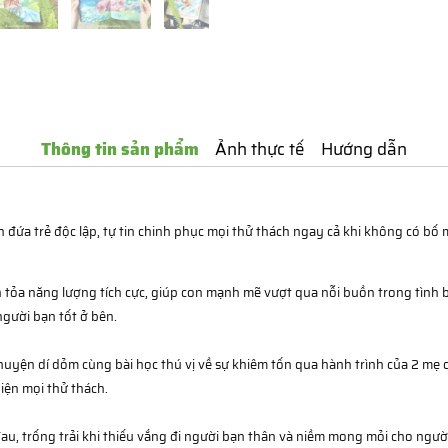
Thông tin sản phẩm
Ảnh thực tế
Hướng dẫn
nh đứa trẻ độc lập, tự tin chinh phục mọi thử thách ngay cả khi không c
 tỏa năng lượng tích cực, giúp con mạnh mẽ vượt qua nỗi buồn trong tình b
người bạn tốt ở bên.
yện dí dỏm cùng bài học thú vị về sự khiêm tốn qua hành trình của 2 mẹ c
iện mọi thử thách.
au, trống trải khi thiếu vắng đi người bạn thân và niềm mong mỏi cho ngườ