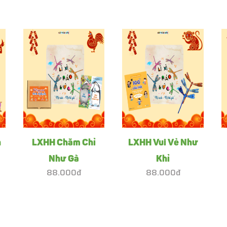
h
LXHH Chăm Chỉ
LXHH Vui Vẻ Như
Như Gà
Khỉ
88.000đ
88.000đ