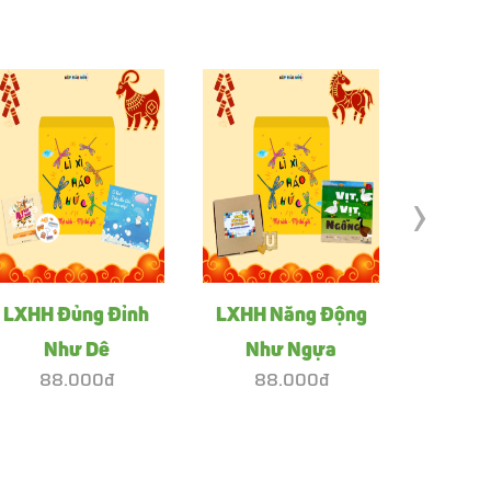
›
LXHH Đủng Đỉnh
LXHH Năng Động
LXHH Ti
Như Dê
Như Ngựa
88.000đ
88.000đ
88