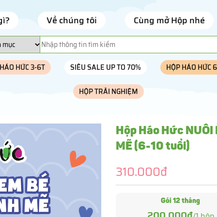
gì?
Về chúng tôi
Cùng mở Hộp nhé
HÁO HỨC 3-6T
SIÊU SALE UP TO 70%
HỘP HÁO HỨC 6
HỘP TRẢI NGHIỆM
Hộp Háo Hức NUÔI
MẼ (6-10 tuổi)
310.000đ
Gói 12 tháng
200.000đ
/
1
hộp