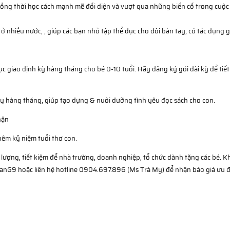
ồng thời học cách mạnh mẽ đối diện và vượt qua những biến cố trong cuộc
g ở nhiều nước, , giúp các bạn nhỏ tập thể dục cho đôi bàn tay, có tác dụng g
c giao định kỳ hàng tháng cho bé 0-10 tuổi. Hãy đăng ký gói dài kỳ để tiết 
ay hàng tháng, giúp tạo dựng & nuôi dưỡng tình yêu đọc sách cho con.
hận
thêm kỷ niệm tuổi thơ con.
 lượng, tiết kiệm để nhà trường, doanh nghiệp, tổ chức dành tặng các bé. 
yanG9 hoặc liên hệ hotline 0904.697.896 (Ms Trà My) để nhận báo giá ưu 