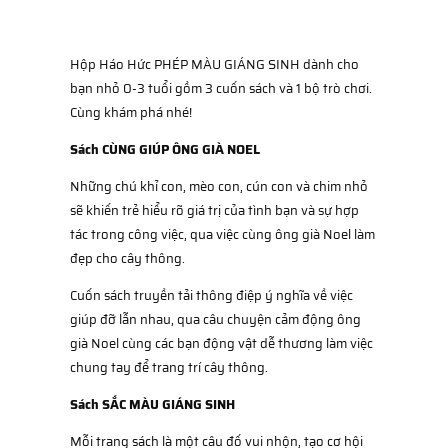
Hộp Háo Hức PHÉP MÀU GIÁNG SINH dành cho
bạn nhỏ 0-3 tuổi gồm 3 cuốn sách và 1 bộ trò chơi.
Cùng khám phá nhé!
Sách CÙNG GIÚP ÔNG GIÀ NOEL
Những chú khỉ con, mèo con, cún con và chim nhỏ
sẽ khiến trẻ hiểu rõ giá trị của tình bạn và sự hợp
tác trong công việc, qua việc cùng ông già Noel làm
đẹp cho cây thông.
Cuốn sách truyền tải thông điệp ý nghĩa về việc
giúp đỡ lẫn nhau, qua câu chuyện cảm động ông
già Noel cùng các bạn động vật dễ thương làm việc
chung tay để trang trí cây thông.
Sách SẮC MÀU GIÁNG SINH
Mỗi trang sách là một câu đố vui nhộn, tạo cơ hội