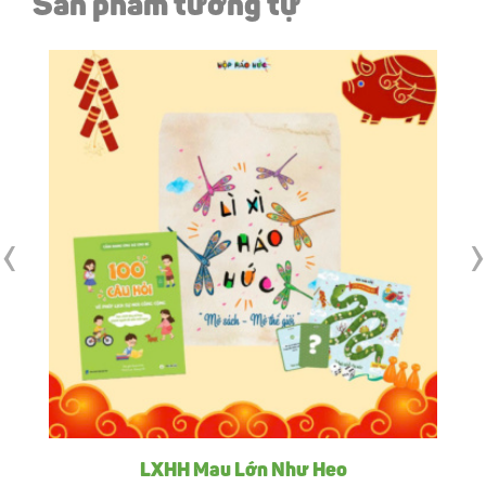
Sản phẩm tương tự
‹
›
LXHH Mau Lớn Như Heo