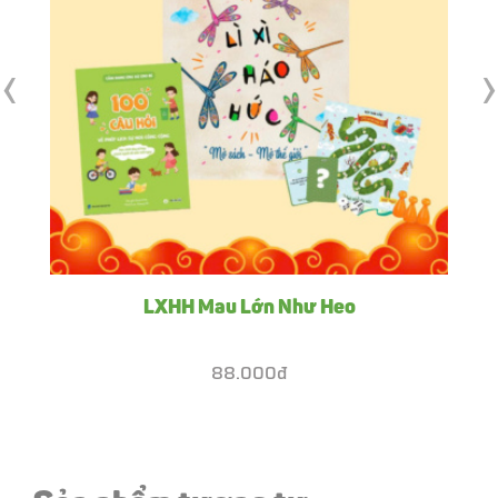
‹
›
LXHH Mau Lớn Như Heo
88.000đ