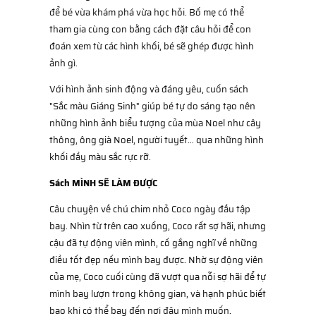
để bé vừa khám phá vừa học hỏi. Bố mẹ có thể
tham gia cùng con bằng cách đặt câu hỏi để con
đoán xem từ các hình khối, bé sẽ ghép được hình
ảnh gì.
Với hình ảnh sinh động và đáng yêu, cuốn sách
"Sắc màu Giáng Sinh" giúp bé tự do sáng tạo nên
những hình ảnh biểu tượng của mùa Noel như cây
thông, ông già Noel, người tuyết… qua những hình
khối đầy màu sắc rực rỡ.
Sách MÌNH SẼ LÀM ĐƯỢC
Câu chuyện về chú chim nhỏ Coco ngày đầu tập
bay. Nhìn từ trên cao xuống, Coco rất sợ hãi, nhưng
cậu đã tự động viên mình, cố gắng nghĩ về những
điều tốt đẹp nếu mình bay được. Nhờ sự động viên
của mẹ, Coco cuối cùng đã vượt qua nỗi sợ hãi để tự
mình bay lượn trong không gian, và hạnh phúc biết
bao khi có thể bay đến nơi đâu mình muốn.