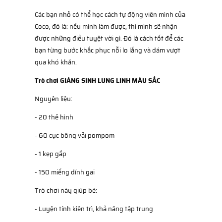
Các bạn nhỏ có thể học cách tự động viên mình của
Coco, đó là: nếu mình làm được, thì mình sẽ nhận
được những điều tuyệt vời gì. Đó là cách tốt để các
bạn từng bước khắc phục nỗi lo lắng và dám vượt
qua khó khăn.
Trò chơi GIÁNG SINH LUNG LINH MÀU SẮC
Nguyên liệu:
- 20 thẻ hình
- 60 cục bông vải pompom
- 1 kẹp gắp
- 150 miếng dính gai
Trò chơi này giúp bé:
- Luyện tính kiên trì, khả năng tập trung