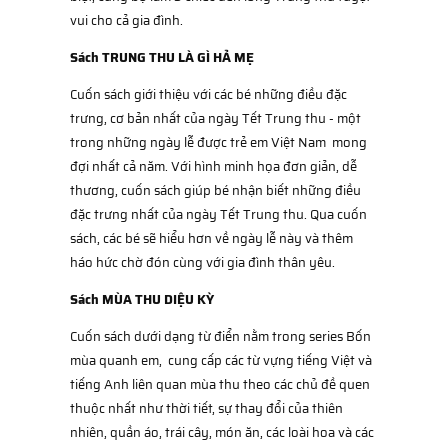
vui cho cả gia đình.
Sách TRUNG THU LÀ GÌ HẢ MẸ
Cuốn sách giới thiệu với các bé những điều đặc
trưng, cơ bản nhất của ngày Tết Trung thu - một
trong những ngày lễ được trẻ em Việt Nam mong
đợi nhất cả năm. Với hình minh họa đơn giản, dễ
thương, cuốn sách giúp bé nhận biết những điều
đặc trưng nhất của ngày Tết Trung thu. Qua cuốn
sách, các bé sẽ hiểu hơn về ngày lễ này và thêm
háo hức chờ đón cùng với gia đình thân yêu.
Sách MÙA THU DIỆU KỲ
Cuốn sách dưới dạng từ điển nằm trong series Bốn
mùa quanh em, cung cấp các từ vựng tiếng Việt và
tiếng Anh liên quan mùa thu theo các chủ đề quen
thuộc nhất như thời tiết, sự thay đổi của thiên
nhiên, quần áo, trái cây, món ăn, các loài hoa và các