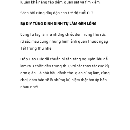
luyện khả năng tập đếm, quan sát và tìm kiếm.
Sách bồi cứng dày dặn cho trẻ độ tuổi 0-3.
Bộ DIY TÙNG DINH DINH TỰ LÀM ĐÈN LỒNG
Cùng tự tay làm ra những chiếc đèn trung thu rực
rỡ sắc màu cùng những hình ảnh quen thuộc ngày
Tết trung thu nhé!
Hộp Háo Hức đã chuẩn bị sẵn sàng nguyên liệu để
làm ra 3 chiếc đèn trung thu, với các thao tác cực kỳ
đơn giản. Cả nhà hãy dành thời gian cùng làm, cùng
chơi, đảm bảo sẽ là những kỷ niệm thật ấm áp bên
nhau nhé!