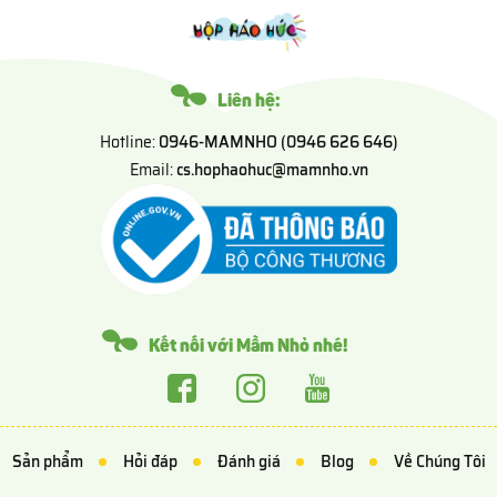
Liên hệ:
Hotline:
0946-MAMNHO (0946 626 646)
Email:
cs.hophaohuc@mamnho.vn
Kết nối với Mầm Nhỏ nhé!
Sản phẩm
Hỏi đáp
Đánh giá
Blog
Về Chúng Tôi