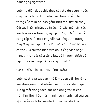
hoạt động đặc trưng…
Cuốn từ điển được chia theo các chủ đề quen thuộc
giúp bé dễ hình dung nhất về những điểm đặc
trưng của mùa hè, bao gồm: như thời tiết, sự thay
đổi của thiên nhiên, quần áo, trái cây, món ăn, các
loài hoa và các hoạt động đặc trưng… Mỗi chủ đề
cung cấp 6 từ mới tiếng Việt và tiếng Anh tương
ứng. Tùy từng giai đoạn lứa tuổi của bé mà bố mẹ
có thể vừa chỉ vào hình vừa dạy tiếng Việt, hoặc
tiếng Anh, hoặc cả 2 cùng lúc, để khuyến khích bé
tập nói và rèn luyện khả năng ghi nhớ.
Sách TRỐN TÌM TRONG RỪNG RẬM
Cuốn sách đưa các bạn nhỏ làm quen với khu rừng
vui nhộn, nơi có rất nhiều bạn động vật đáng yêu.
Trong mỗi trang sách, các bạn động vật sẽ chơi
trốn tìm, thử thách tài nhanh tay nhanh mắt của bé.
Qua cuốn sách, bé vừa được chơi, vừa được rèn