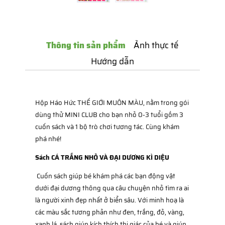
Thông tin sản phẩm
Ảnh thực tế
Hướng dẫn
Hộp Háo Hức THẾ GIỚI MUÔN MÀU, nằm trong gói
dùng thử MINI CLUB cho bạn nhỏ 0-3 tuổi gồm 3
cuốn sách và 1 bộ trò chơi tương tác. Cùng khám
phá nhé!
Sách CÁ TRẮNG NHỎ VÀ ĐẠI DƯƠNG KÌ DIỆU
Cuốn sách giúp bé khám phá các bạn động vật
dưới đại dương thông qua câu chuyện nhỏ tìm ra ai
là người xinh đẹp nhất ở biển sâu. Với minh hoạ là
các màu sắc tương phản như đen, trắng, đỏ, vàng,
xanh lá, sách giúp kích thích thị giác của bé và giúp