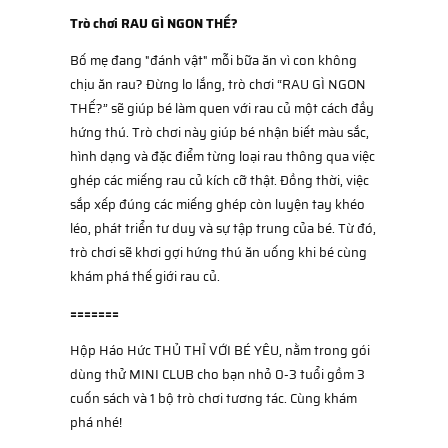
Trò chơi RAU GÌ NGON THẾ?
Bố mẹ đang "đánh vật" mỗi bữa ăn vì con không
chịu ăn rau? Đừng lo lắng, trò chơi “RAU GÌ NGON
THẾ?” sẽ giúp bé làm quen với rau củ một cách đầy
hứng thú. Trò chơi này giúp bé nhận biết màu sắc,
hình dạng và đặc điểm từng loại rau thông qua việc
ghép các miếng rau củ kích cỡ thật. Đồng thời, việc
sắp xếp đúng các miếng ghép còn luyện tay khéo
léo, phát triển tư duy và sự tập trung của bé. Từ đó,
trò chơi sẽ khơi gợi hứng thú ăn uống khi bé cùng
khám phá thế giới rau củ.
=======
Hộp Háo Hức THỦ THỈ VỚI BÉ YÊU, nằm trong gói
dùng thử MINI CLUB cho bạn nhỏ 0-3 tuổi gồm 3
cuốn sách và 1 bộ trò chơi tương tác. Cùng khám
phá nhé!