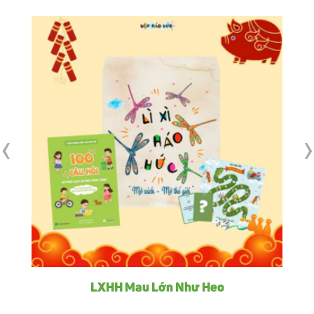
‹
›
LXHH Mau Lớn Như Heo