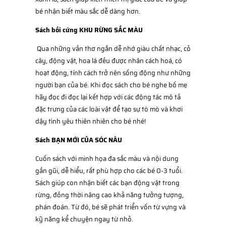
bé nhận biết màu sắc dễ dàng hơn.
Sách bồi cứng KHU RỪNG SẮC MÀU
Qua những vần thơ ngắn dễ nhớ giàu chất nhạc, cỏ
cây, động vật, hoa lá đều được nhân cách hoá, có
hoạt động, tính cách trở nên sống động như những
người bạn của bé. Khi đọc sách cho bé nghe bố mẹ
hãy đọc đi đọc lại kết hợp với các động tác mô tả
đặc trưng của các loài vật để tạo sự tò mò và khơi
dậy tình yêu thiên nhiên cho bé nhé!
Sách BẠN MỚI CỦA SÓC NÂU
Cuốn sách với minh họa đa sắc màu và nội dung
gần gũi, dễ hiểu, rất phù hợp cho các bé 0-3 tuổi.
Sách giúp con nhận biết các bạn động vật trong
rừng, đồng thời nâng cao khả năng tưởng tượng,
phán đoán. Từ đó, bé sẽ phát triển vốn từ vựng và
kỹ năng kể chuyện ngay từ nhỏ.