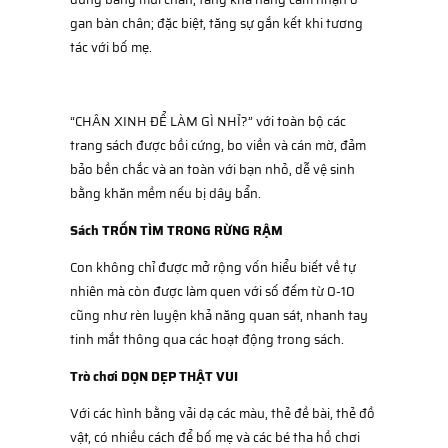
gan bàn chân; đặc biệt, tăng sự gắn kết khi tương
tác với bố mẹ.
“CHÂN XINH ĐỂ LÀM GÌ NHỈ?” với toàn bộ các
trang sách được bồi cứng, bo viền và cán mờ, đảm
bảo bền chắc và an toàn với bạn nhỏ, dễ vệ sinh
bằng khăn mềm nếu bị dây bẩn.
Sách TRỐN TÌM TRONG RỪNG RẬM
Con không chỉ được mở rộng vốn hiểu biết về tự
nhiên mà còn được làm quen với số đếm từ 0-10
cũng như rèn luyện khả năng quan sát, nhanh tay
tinh mắt thông qua các hoạt động trong sách.
Trò chơi DỌN DẸP THẬT VUI
Với các hình bằng vải dạ các màu, thẻ đề bài, thẻ đồ
vật, có nhiều cách để bố mẹ và các bé tha hồ chơi