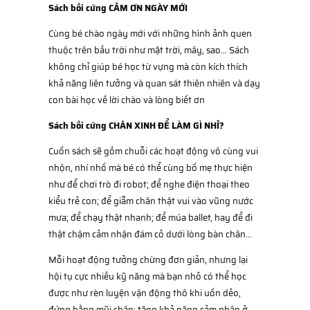
Sách bồi cứng CẢM ƠN NGÀY MỚI
Cùng bé chào ngày mới với những hình ảnh quen
thuộc trên bầu trời như mặt trời, mây, sao… Sách
không chỉ giúp bé học từ vựng mà còn kích thích
khả năng liên tưởng và quan sát thiên nhiên và dạy
con bài học về lời chào và lòng biết ơn
Sách bồi cứng CHÂN XINH ĐỂ LÀM GÌ NHỈ?
Cuốn sách sẽ gồm chuỗi các hoạt động vô cùng vui
nhộn, nhí nhố mà bé có thể cùng bố mẹ thực hiện
như để chơi trò đi robot; để nghe điện thoại theo
kiểu trẻ con; để giẫm chân thật vui vào vũng nước
mưa; để chạy thật nhanh; để múa ballet, hay để đi
thật chậm cảm nhận đám cỏ dưới lòng bàn chân…
Mỗi hoạt động tưởng chừng đơn giản, nhưng lại
hội tụ cực nhiều kỹ năng mà bạn nhỏ có thể học
được như rèn luyện vận động thô khi uốn dẻo,
đứng bằng mũi chân; tăng khả năng cảm nhận ở