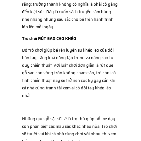
rằng: trưởng thành không có nghĩa là phải cố gắng
đến kiệt sức. Đây là cuốn sách truyền cảm hứng
nhẹ nhàng nhưng sâu sắc cho bé trên hành trình
lớn lên mỗi ngày.
Trò chơi RÚT SAO CHO KHÉO
Bộ trò chơi giúp bé rèn luyện sự khéo léo của đôi
bàn tay, tăng khả năng tập trung và nâng cao tư
duy chiến thuật. Với luật chơi đơn giản là rút que
gỗ sao cho vòng tròn không chạm sàn, trò chơi có
tính chiến thuật này sẽ trở nên cực kỳ gay cấn khi
cả nhà cùng tranh tài xem ai có đôi tay khéo léo
nhất.
Những que gỗ sặc sỡ sẽ là trợ thủ giúp bố mẹ dạy
con phân biệt các màu sắc khác nhau nữa. Trò chơi
sẽ tuyệt vui khi cả nhà cùng chơi với nhau, thi xem