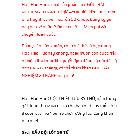
Hộp Háo Hức ra mắt sản phẩm mới GÓI TRẢI
NGHIỆM 2 THÁNG trị giá 450K, tiết kiệm tối đa cho
phụ huynh so với mua lẻ 300K/hộp. Đăng ký gói
này bạn sẽ nhận 2 lần giao hộp + Miễn phí vận
chuyển toàn quốc.
Bố mẹ còn băn khoăn, chưa biết bé có hợp dùng
Hộp Háo Hức hay không, hoặc muốn con được trải
nghiệm thử trước khi quyết định đăng ký gói dài kỳ
hơn (3-6-12 tháng), có thể tham khảo GÓI TRẢI
NGHIỆM 2 THÁNG này nha!
-----
Hộp Háo Hức CUỘC PHIÊU LƯU KỲ THÚ, nằm trong
gói dùng thử MINI CLUB cho bạn nhỏ 3-6 tuổi gồm
3 cuốn sách và 1 bộ trò chơi tương tác. Cùng khám
phá nhé!
Sách GẤU ĐỘI LỐT SƯ TỬ