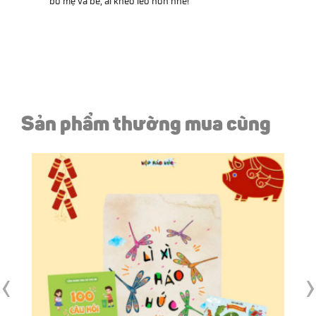
bố mẹ và bé, ai khéo léo hơn nhé!
Sản phẩm thường mua cùng
‹
›