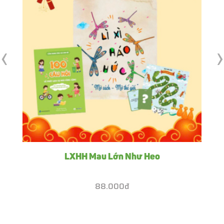
‹
›
LXHH Mau Lớn Như Heo
88.000đ