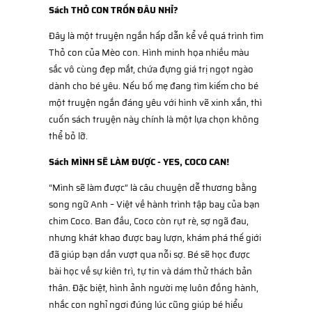
Sách THỎ CON TRỐN ĐÂU NHỈ?
Đây là một truyện ngắn hấp dẫn kể về quá trình tìm
Thỏ con của Mèo con. Hình minh họa nhiều màu
sắc vô cùng đẹp mắt, chứa đựng giá trị ngọt ngào
dành cho bé yêu. Nếu bố mẹ đang tìm kiếm cho bé
một truyện ngắn đáng yêu với hình vẽ xinh xắn, thì
cuốn sách truyện này chính là một lựa chọn không
thể bỏ lỡ.
Sách MÌNH SẼ LÀM ĐƯỢC - YES, COCO CAN!
“Mình sẽ làm được” là câu chuyện dễ thương bằng
song ngữ Anh – Việt về hành trình tập bay của bạn
chim Coco. Ban đầu, Coco còn rụt rè, sợ ngã đau,
nhưng khát khao được bay lượn, khám phá thế giới
đã giúp bạn dần vượt qua nỗi sợ. Bé sẽ học được
bài học về sự kiên trì, tự tin và dám thử thách bản
thân. Đặc biệt, hình ảnh người mẹ luôn đồng hành,
nhắc con nghỉ ngơi đúng lúc cũng giúp bé hiểu