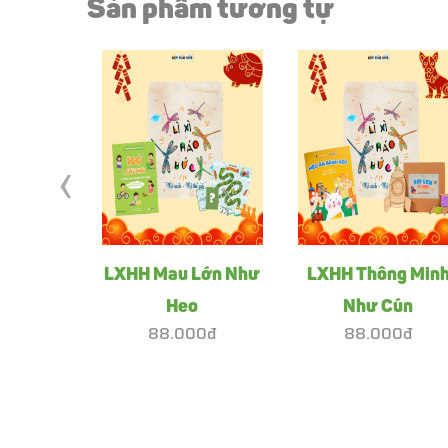
Sản phẩm tương tự
‹
LXHH Mau Lớn Như
LXHH Thông Min
Heo
Như Cún
88.000đ
88.000đ