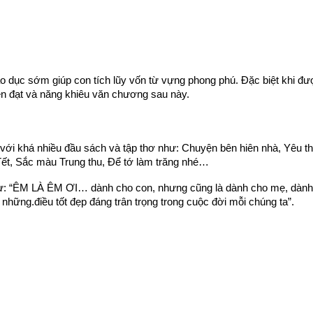
o dục sớm giúp con tích lũy vốn từ vựng phong phú. Đặc biệt khi đượ
ễn đạt và năng khiêu văn chương sau này.
ới khá nhiều đầu sách và tập thơ như: Chuyện bên hiên nhà, Yêu thư
ết, Sắc màu Trung thu, Để tớ làm trăng nhé… 
sự: “ÊM LÀ ÊM ƠI… dành cho con, nhưng cũng là dành cho mẹ, dành 
cả những.điều tốt đẹp đáng trân trọng trong cuộc đời mỗi chúng ta”.