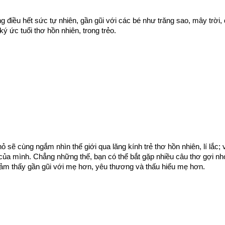
ều hết sức tự nhiên, gần gũi với các bé như trăng sao, mây trời, đê
ức tuổi thơ hồn nhiên, trong trẻo.  
 sẽ cùng ngắm nhìn thế giới qua lăng kính trẻ thơ hồn nhiên, lí lắc; 
n của mình. Chẳng những thế, bạn có thể bắt gặp nhiều câu thơ gợi nhớ
ảm thấy gần gũi với mẹ hơn, yêu thương và thấu hiểu mẹ hơn. 