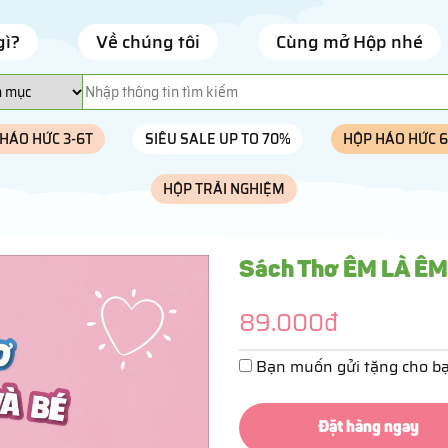
gì?
Về chúng tôi
Cùng mở Hộp nhé
HÁO HỨC 3-6T
SIÊU SALE UP TO 70%
HỘP HÁO HỨC 6
HỘP TRẢI NGHIỆM
Sách Thơ ÊM LÀ ÊM 
89.000đ
Bạn muốn gửi tặng cho bạ
Đặt hàng ngay