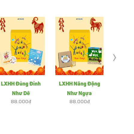
›
LXHH Đủng Đỉnh
LXHH Năng Động
LXHH Ti
Như Dê
Như Ngựa
88.000đ
88.000đ
88