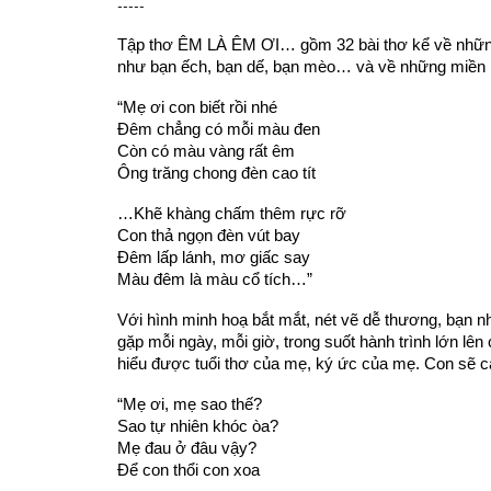
-----
Tập thơ ÊM LÀ ÊM ƠI… gồm 32 bài thơ kể về những đi
như bạn ếch, bạn dế, bạn mèo… và về những miền ký 
“Mẹ ơi con biết rồi nhé
Đêm chẳng có mỗi màu đen
Còn có màu vàng rất êm
Ông trăng chong đèn cao tít
…Khẽ khàng chấm thêm rực rỡ
Con thả ngọn đèn vút bay
Đêm lấp lánh, mơ giấc say
Màu đêm là màu cổ tích…”
Với hình minh hoạ bắt mắt, nét vẽ dễ thương, bạn nhỏ
gặp mỗi ngày, mỗi giờ, trong suốt hành trình lớn lê
hiểu được tuổi thơ của mẹ, ký ức của mẹ. Con sẽ c
“Mẹ ơi, mẹ sao thế?
Sao tự nhiên khóc òa?
Mẹ đau ở đâu vậy?
Để con thổi con xoa