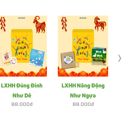
›
LXHH Đủng Đỉnh
LXHH Năng Động
LXHH Ti
Như Dê
Như Ngựa
88.000đ
88.000đ
88