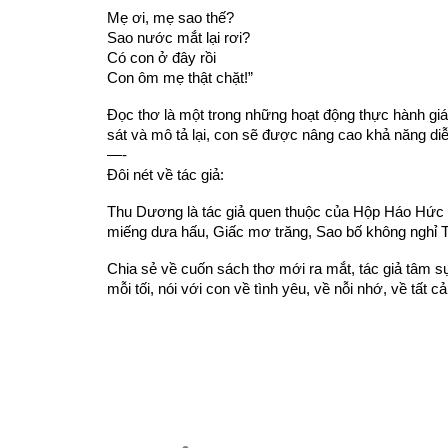
Mẹ ơi, mẹ sao thế?
Sao nước mắt lại rơi?
Có con ở đây rồi
Con ôm mẹ thật chặt!”
Đọc thơ là một trong những hoạt động thực hành giá
sát và mô tả lại, con sẽ được nâng cao khả năng di
—-
Đôi nét về tác giả:
Thu Dương là tác giả quen thuộc của Hộp Háo Hức v
miếng dưa hấu, Giấc mơ trăng, Sao bố không nghỉ T
Chia sẻ về cuốn sách thơ mới ra mắt, tác giả tâm 
mỗi tối, nói với con về tình yêu, về nỗi nhớ, về tất 