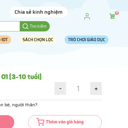
Chia sẻ kinh nghiệm
0
Tìm kiếm
-10T
SÁCH CHỌN LỌC
TRÒ CHƠI GIÁO DỤC
ƠI (3-10 tuổi)
-
+
n bè, người thân?
Thêm vào giỏ hàng