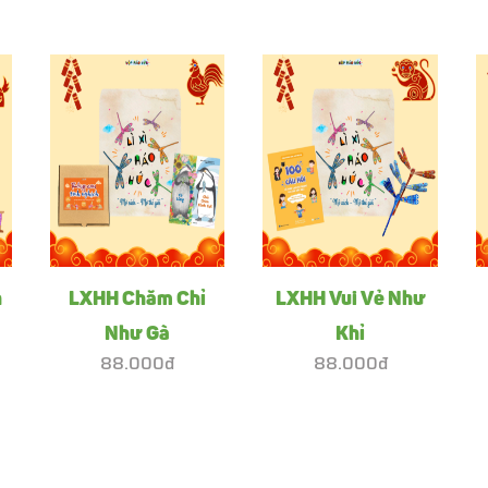
h
LXHH Chăm Chỉ
LXHH Vui Vẻ Như
Như Gà
Khỉ
88.000đ
88.000đ